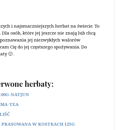
zych i najsmaczniejszych herbat na świecie. To
 Dla osób, które jej jeszcze nie znają lub chcą
do poznawania jej niezwykłych walorów
am Cię do jej częstszego spożywania. Do
ty 🙂 .
erwone herbaty:
100G-NATJUN
IMA-TEA
LIŚĆ
 PRASOWANA W KOSTKACH 125G