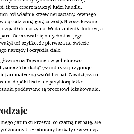
i, iż ten cesarz nauczył ludzi handlu,
nich był właśnie krzew herbaciany. Pewnego
 swoją codzienną gorącą wodę. Nieoczekiwanie
go wpadł do naczynia. Woda zmieniła koloryt, a
paru. Oczarował się natychmiast jego
żył też szybko, że pierwsza na świecie
go narządy i oczyściła ciało.
 głównie na Tajwanie i w południowo-
st „smoczą herbatą” (w imbryku przyjmuje
ziej aromatyczną wśród herbat. Zawdzięcza to
wana, dopóki liście nie przybiorą lekko
gatunki poddawane są procesowi leżakowania,
rodzaje
amego gatunku krzewu, co czarną herbatę, ale
. Wyróżniamy trzy odmiany herbaty czerwonej: