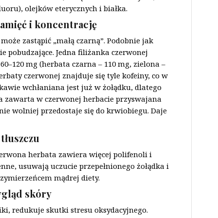
uoru), olejków eterycznych i białka.
amięć i koncentrację
oże zastąpić „małą czarną”. Podobnie jak
ie pobudzające. Jedna filiżanka czerwonej
 60–120 mg (herbata czarna – 110 mg, zielona –
erbaty czerwonej znajduje się tyle kofeiny, co w
 kawie wchłaniana jest już w żołądku, dlatego
na zawarta w czerwonej herbacie przyswajana
nie wolniej przedostaje się do krwiobiegu. Daje
 tłuszczu
erwona herbata zawiera więcej polifenoli i
enne, usuwają uczucie przepełnionego żołądka i
przymierzeńcem mądrej diety.
ygląd skóry
i, redukuje skutki stresu oksydacyjnego.