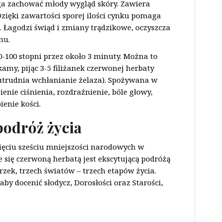
ga zachować młody wygląd skóry. Zawiera
zięki zawartości sporej ilości cynku pomaga
 Łagodzi świąd i zmiany trądzikowe, oczyszcza
mu.
-100 stopni przez około 3 minuty. Można to
kamy, pijąc 3-5 filiżanek czerwonej herbaty
 (utrudnia wchłanianie żelaza). Spożywana w
enie ciśnienia, rozdrażnienie, bóle głowy,
enie kości.
odróż życia
sięciu sześciu mniejszości narodowych w
e się czerwoną herbatą jest ekscytującą podróżą
h rzek, trzech światów – trzech etapów życia.
 aby docenić słodycz, Dorosłości oraz Starości,