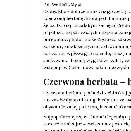
Fot. WellJaTyMy.pl
Osoby, które dobrze mnie znają wiedzą, że
czerwoną herbatę
, która jest dla mni
życia
. Dzisiaj chciałabym zachęcić Cię d
to jedna z najzdrowszych i najsmaczniej
burgundowy kolor może Cię nieco zdziwić
korzenny smak zachęci do zatrzymania si
korzystnie wpływające na ciało, duszę i 
spożywania. Poznaj wyjątkowe zalety cze
wstępuje w Ciebie nowa siła i niezwykła r
Czerwona herbata – h
Czerwona herbata pochodzi z chińskiej p
za czasów dynastii Tang, kiedy zarezerw
obywatele za jej picie mogli zostać ukar
Najpopularniejszą w Chinach legendą o 
„Cesarz urodzaju” – związana z postacią
Był to mityczny władca, który pośród pi