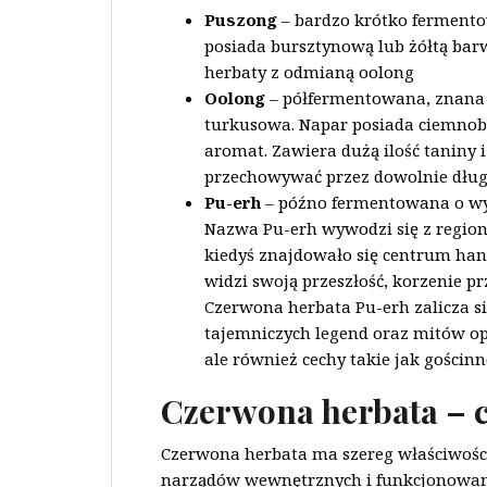
Puszong
– bardzo krótko ferment
posiada bursztynową lub żółtą bar
herbaty z odmianą oolong
Oolong
– półfermentowana, znana 
turkusowa. Napar posiada ciemnobrą
aromat. Zawiera dużą ilość taniny i
przechowywać przez dowolnie dług
Pu-erh
– późno fermentowana o wyr
Nazwa Pu-erh wywodzi się z region
kiedyś znajdowało się centrum han
widzi swoją przeszłość, korzenie pr
Czerwona herbata Pu-erh zalicza si
tajemniczych legend oraz mitów op
ale również cechy takie jak gościn
Czerwona herbata – 
Czerwona herbata ma szereg właściwośc
narządów wewnętrznych i funkcjonowani