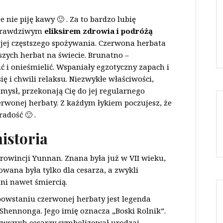
 nie piję kawy 🙂 . Za to bardzo lubię
e prawdziwym
eliksirem zdrowia i podróżą
o jej częstszego spożywania. Czerwona herbata
szych herbat na świecie. Brunatno –
 i onieśmielić. Wspaniały egzotyczny zapach i
ę i chwili relaksu. Niezwykłe właściwości,
umysł, przekonają Cię do jej regularnego
rwonej herbaty. Z każdym łykiem poczujesz, że
adość 🙂 .
istoria
rowincji Yunnan. Znana była już w VII wieku,
owana była tylko dla cesarza, a zwykli
ani nawet śmiercią.
powstaniu czerwonej herbaty jest legenda
 Shennonga. Jego imię oznacza „Boski Rolnik”.
erwszych cesarzy symbolizował urodzaj,