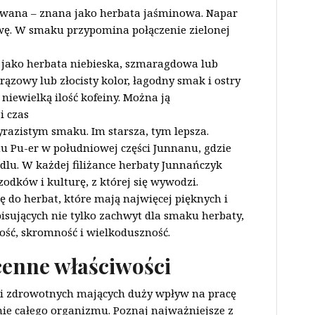
owana – znana jako herbata jaśminowa. Napar
wę. W smaku przypomina połączenie zielonej
jako herbata niebieska, szmaragdowa lub
zowy lub złocisty kolor, łagodny smak i ostry
 niewielką ilość kofeiny. Można ją
i czas
azistym smaku. Im starsza, tym lepsza.
u Pu-er w południowej części Junnanu, gdzie
dlu. W każdej filiżance herbaty Junnańczyk
zodków i kulturę, z której się wywodzi.
ę do herbat, które mają najwięcej pięknych i
isujących nie tylko zachwyt dla smaku herbaty,
ność, skromność i wielkoduszność.
cenne właściwości
i zdrowotnych mających duży wpływ na pracę
e całego organizmu. Poznaj najważniejsze z