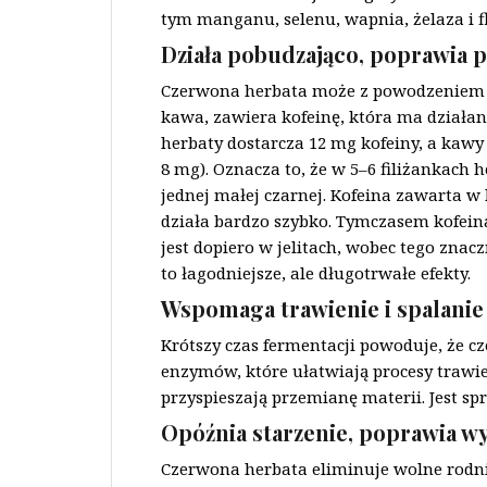
tym manganu, selenu, wapnia, żelaza i fl
Działa pobudzająco, poprawia p
Czerwona herbata może z powodzeniem m
kawa, zawiera kofeinę, która ma działan
herbaty dostarcza 12 mg kofeiny, a kawy
8 mg). Oznacza to, że w 5–6 filiżankach h
jednej małej czarnej. Kofeina zawarta w
działa bardzo szybko. Tymczasem kofei
jest dopiero w jelitach, wobec tego znacz
to łagodniejsze, ale długotrwałe efekty.
Wspomaga trawienie i spalanie
Krótszy czas fermentacji powoduje, że cz
enzymów, które ułatwiają procesy trawi
przyspieszają przemianę materii. Jest s
Opóźnia starzenie, poprawia w
Czerwona herbata eliminuje wolne rodnik