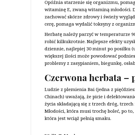
Opóźnia starzenie się organizmu, poma
witaminę E, zwaną witaminą młodości. D
zachować skórze zdrowy i świeży wygląd.
cerę, pomaga wydalić toksyny z organiz
Herbatę należy parzyć w temperaturze 90
robić kilkukrotnie. Najlepsze efekty uzys
dziennie, najlepiej 30 minut po posiłku
większej ilości może powodować podniesi
problemy z zasypianiem, biegunkę, osłabi
Czerwona herbata – p
Ludzie z plemienia Bai (jedna z pięćdzie
Chinach) uważają, że picie i delektowani
życia składającą się z trzech dróg, trzec
Młodości, która musi trochę boleć, po to,
która jest wciąż pełnią smaku.