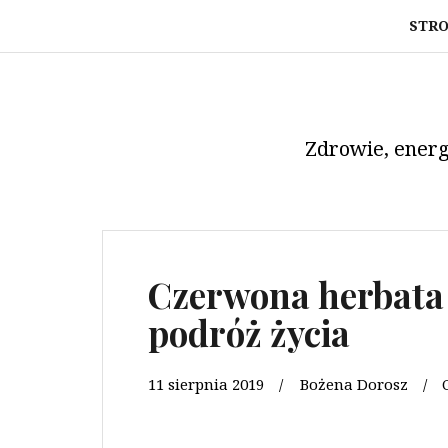
Przeskocz
STR
do
treści
Zdrowie, energ
Czerwona herbata –
podróż życia
11 sierpnia 2019
Bożena Dorosz