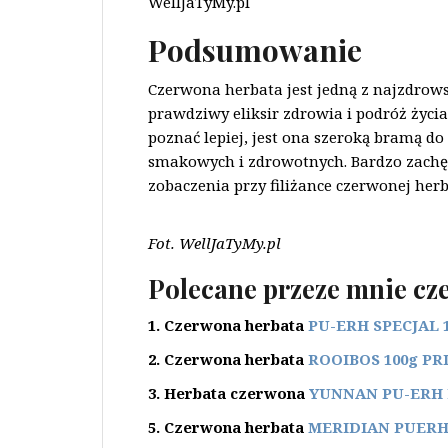
WellJaTyMy.pl
Podsumowanie
Czerwona herbata jest jedną z najzdrows
prawdziwy eliksir zdrowia i podróż życia.
poznać lepiej, jest ona szeroką bramą 
smakowych i zdrowotnych. Bardzo zachęc
zobaczenia przy filiżance czerwonej herba
Fot. WellJaTyMy.pl
Polecane przeze mnie cz
1.
Czerwona herbata
PU-ERH SPECJAL 
2. Czerwona herbata
ROOIBOS 100g PR
3. Herbata czerwona
YUNNAN PU-ERH 
5. Czerwona herbata
MERIDIAN PUERH