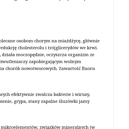
 polecane osobom chorym na miażdżycę, głównie
edukcję cholesterolu i trójglicerydów we krwi.
, działa moczopędnie, oczyszcza organizm ze
eciwutleniaczy zapobiegającym wolnym
ia chorób nowotworowych. Zawartość fluoru
wych efektywnie zwalcza bakterie i wirusy,
bienie, grypa, stany zapalne śluzówki jamy
m mikroelementów, związków mineralnych (w