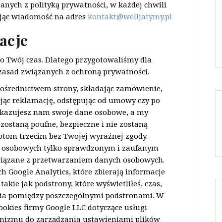
anych z polityką prywatności, w każdej chwili
ając wiadomość na adres
kontakt@welljatymy.pl
acje
o Twój czas. Dlatego przygotowaliśmy dla
 zasad związanych z ochroną prywatności.
ośrednictwem strony, składając zamówienie,
dając reklamację, odstępując od umowy czy po
zekazujesz nam swoje dane osobowe, a my
ostaną poufne, bezpieczne i nie zostaną
tom trzecim bez Twojej wyraźnej zgody.
 osobowych tylko sprawdzonym i zaufanym
iązane z przetwarzaniem danych osobowych.
h Google Analytics, które zbierają informacje
akie jak podstrony, które wyświetliłeś, czas,
jścia pomiędzy poszczególnymi podstronami. W
ookies firmy Google LLC dotyczące usługi
nizmu do zarządzania ustawieniami plików