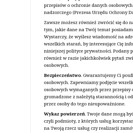
przepisów o ochronie danych osobowych
nadzorczego (Prezesa Urzędu Ochrony D
Zawsze możesz również zwrócić się do na
tym, jakie dane na Twój temat posiadamy
Wystarczy, że wyślesz wiadomość na ad
wszelkich starań, by interesujące Cię i
niniejszej polityce prywatności. Podany
również w razie jakichkolwiek pytań z
osobowych.
Bezpieczeństwo
. Gwarantujemy Ci pou
osobowych. Zapewniamy podjęcie wszelk
osobowych wymaganych przez przepisy o
gromadzone z należytą starannością i o
przez osoby do tego nieupoważnione.
Wykaz powierzeń
. Twoje dane mogą b
czyli podmioty, z których usług korzys
na Twoją rzecz usług czy realizacji zam