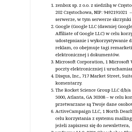
zenbox sp. z o.o. z siedzibą w Częst
202 Częstochowa, NIP: 9492191021
serwerze, w tym serwerze skrzynki
Google (Google LLC (dawniej Google 
Affiliate of Google LLC) w celu kor
udostępnianie i wykorzystywanie 
reklam, co obejmuje tagi remarketi
elektronicznej i dokumentów.
Microsoft Corporation, 1 Microsoft
poczty elektroniczniej i uruchami
Disqus, Inc., 717 Market Street, Sui
komentarzy.
The Rocket Science Group LLC d/b/a
5000, Atlanta, GA 30308 – w celu k
przetwarzane są Twoje dane osobowe
ActiveCampaign LLC, 1 North Dearbor
celu korzystania z systemu mailin
jeżeli zapiszesz się do newslettera,