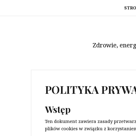
Przeskocz
STR
do
treści
Zdrowie, energ
POLITYKA PRYW
Wstęp
Ten dokument zawiera zasady przetwar
plików cookies w związku z korzystaniem