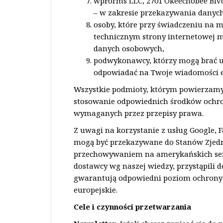
wpForms LLC, 2701 Okeechobee Blvd.,
– w zakresie przekazywania danyc
osoby, które przy świadczeniu na 
technicznym strony internetowej m
danych osobowych,
podwykonawcy, którzy mogą brać ud
odpowiadać na Twoje wiadomości e
Wszystkie podmioty, którym powierzam
stosowanie odpowiednich środków ochro
wymaganych przez przepisy prawa.
Z uwagi na korzystanie z usług Google, 
mogą być przekazywane do Stanów Zjedn
przechowywaniem na amerykańskich serwe
dostawcy wg naszej wiedzy, przystąpili d
gwarantują odpowiedni poziom ochrony
europejskie.
Cele i czynności przetwarzania