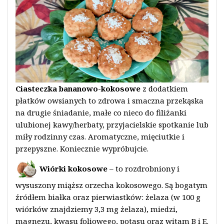
Ciasteczka bananowo-kokosowe
z dodatkiem
płatków owsianych to zdrowa i smaczna przekąska
na drugie śniadanie, małe co nieco do filiżanki
ulubionej kawy/herbaty, przyjacielskie spotkanie lub
miły rodzinny czas. Aromatyczne, mięciutkie i
przepyszne. Koniecznie wypróbujcie.
Wiórki kokosowe
– to rozdrobniony i
wysuszony miąższ orzecha kokosowego. Są bogatym
źródłem białka oraz pierwiastków: żelaza (w 100 g
wiórków znajdziemy 3,3 mg żelaza), miedzi,
magnezu, kwasu foliowego, potasu oraz witam B i E.