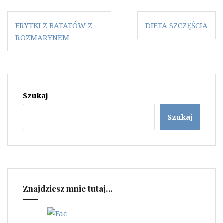
Nawigacja
FRYTKI Z BATATÓW Z
DIETA SZCZĘŚCIA
wpisu
ROZMARYNEM
Szukaj
Szukaj
Znajdziesz mnie tutaj…