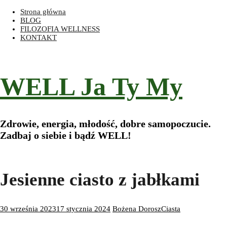
Przeskocz
Strona główna
do
BLOG
treści
FILOZOFIA WELLNESS
KONTAKT
WELL Ja Ty My
Zdrowie, energia, młodość, dobre samopoczucie.
Zadbaj o siebie i bądź WELL!
Jesienne ciasto z jabłkami
30 września 2023
17 stycznia 2024
Bożena Dorosz
Ciasta