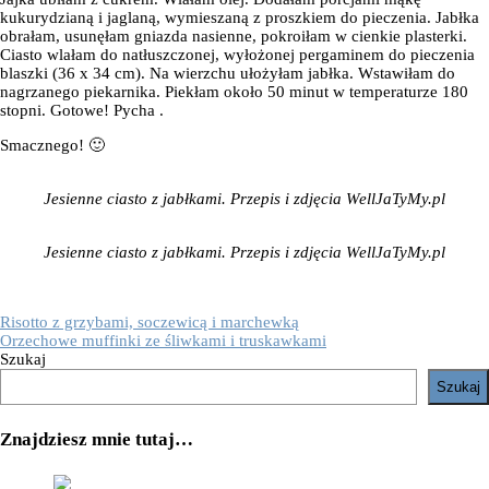
kukurydzianą i jaglaną, wymieszaną z proszkiem do pieczenia. Jabłka
obrałam, usunęłam gniazda nasienne, pokroiłam w cienkie plasterki.
Ciasto wlałam do natłuszczonej, wyłożonej pergaminem do pieczenia
blaszki (36 x 34 cm). Na wierzchu ułożyłam jabłka. Wstawiłam do
nagrzanego piekarnika. Piekłam około 50 minut w temperaturze 180
stopni. Gotowe! Pycha
.
Smacznego! 🙂
Jesienne ciasto z jabłkami. Przepis i zdjęcia WellJaTyMy.pl
Jesienne ciasto z jabłkami. Przepis i zdjęcia WellJaTyMy.pl
Nawigacja
Risotto z grzybami, soczewicą i marchewką
Orzechowe muffinki ze śliwkami i truskawkami
wpisu
Szukaj
Szukaj
Znajdziesz mnie tutaj…