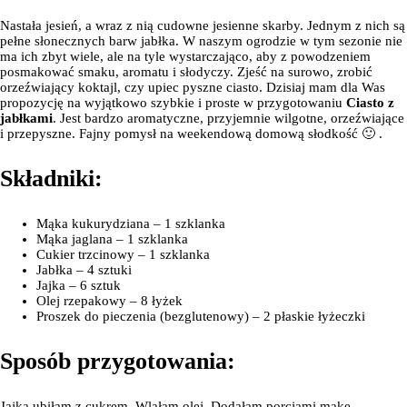
Nastała jesień, a wraz z nią cudowne jesienne skarby. Jednym z nich są
pełne słonecznych barw jabłka. W naszym ogrodzie w tym sezonie nie
ma ich zbyt wiele, ale na tyle wystarczająco, aby z powodzeniem
posmakować smaku, aromatu i słodyczy. Zjeść na surowo, zrobić
orzeźwiający koktajl, czy upiec pyszne ciasto. Dzisiaj mam dla Was
propozycję na wyjątkowo szybkie i proste w przygotowaniu
Ciasto z
jabłkami
. Jest bardzo aromatyczne, przyjemnie wilgotne, orzeźwiające
i przepyszne. Fajny pomysł na weekendową domową słodkość 🙂 .
Składniki:
Mąka kukurydziana – 1 szklanka
Mąka jaglana – 1 szklanka
Cukier trzcinowy – 1 szklanka
Jabłka – 4 sztuki
Jajka – 6 sztuk
Olej rzepakowy – 8 łyżek
Proszek do pieczenia (bezglutenowy) – 2 płaskie łyżeczki
Sposób przygotowania:
Jajka ubiłam z cukrem. Wlałam olej. Dodałam porcjami mąkę