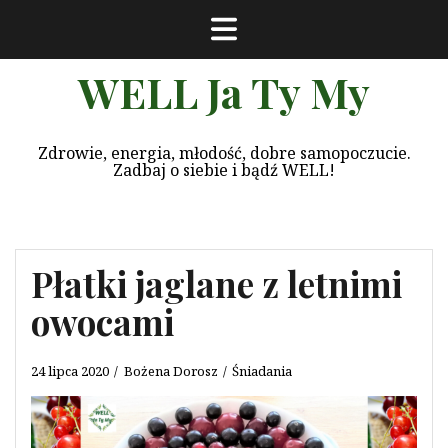
Przeskocz
do
treści
WELL Ja Ty My
Zdrowie, energia, młodość, dobre samopoczucie.
Zadbaj o siebie i bądź WELL!
Płatki jaglane z letnimi
owocami
24 lipca 2020
Bożena Dorosz
Śniadania