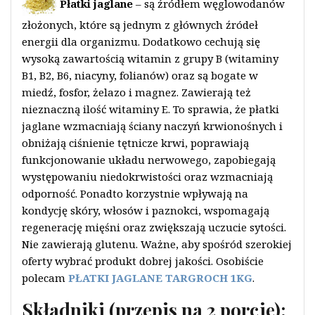
Płatki jaglane
– są źródłem węglowodanów
złożonych, które są jednym z głównych źródeł
energii dla organizmu. Dodatkowo cechują się
wysoką zawartością witamin z grupy B (witaminy
B1, B2, B6, niacyny, folianów) oraz są bogate w
miedź, fosfor, żelazo i magnez. Zawierają też
nieznaczną ilość witaminy E. To sprawia, że płatki
jaglane wzmacniają ściany naczyń krwionośnych i
obniżają ciśnienie tętnicze krwi, poprawiają
funkcjonowanie układu nerwowego, zapobiegają
występowaniu niedokrwistości oraz wzmacniają
odporność. Ponadto korzystnie wpływają na
kondycję skóry, włosów i paznokci, wspomagają
regenerację mięśni oraz zwiększają uczucie sytości.
Nie zawierają glutenu. Ważne, aby spośród szerokiej
oferty wybrać produkt dobrej jakości. Osobiście
polecam
PŁATKI JAGLANE TARGROCH 1KG
.
Składniki (przepis na 2 porcje):