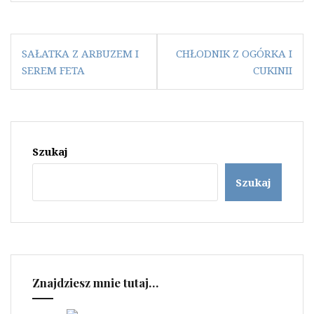
Nawigacja
SAŁATKA Z ARBUZEM I
CHŁODNIK Z OGÓRKA I
wpisu
SEREM FETA
CUKINII
Szukaj
Szukaj
Znajdziesz mnie tutaj…