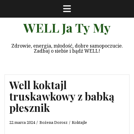
Przeskocz
do
treści
WELL Ja Ty My
Zdrowie, energia, młodość, dobre samopoczucie.
Zadbaj o siebie i bądź WELL!
Well koktajl
truskawkowy z babką
płesznik
22 marca 2024
Bożena Dorosz
Koktajle