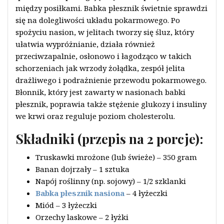
między posiłkami. Babka płesznik świetnie sprawdzi
się na dolegliwości układu pokarmowego. Po
spożyciu nasion, w jelitach tworzy się śluz, który
ułatwia wypróżnianie, działa również
przeciwzapalnie, osłonowo i łagodząco w takich
schorzeniach jak wrzody żołądka, zespół jelita
drażliwego i podrażnienie przewodu pokarmowego.
Błonnik, który jest zawarty w nasionach babki
płesznik, poprawia także stężenie glukozy i insuliny
we krwi oraz reguluje poziom cholesterolu.
Składniki (przepis na 2 porcje):
Truskawki mrożone (lub świeże) – 350 gram
Banan dojrzały – 1 sztuka
Napój roślinny (np. sojowy) – 1/2 szklanki
Babka płesznik nasiona
– 4 łyżeczki
Miód – 3 łyżeczki
Orzechy laskowe – 2 łyżki