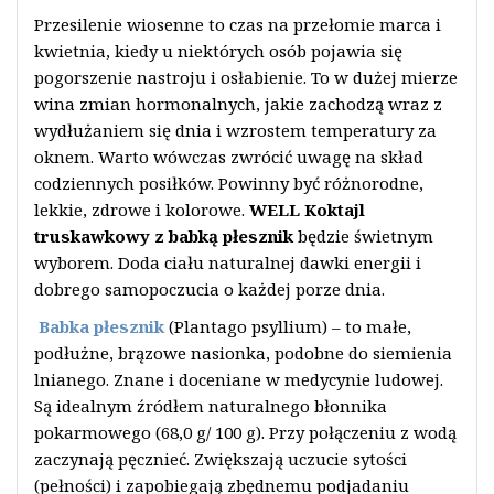
Przesilenie wiosenne to czas na przełomie marca i
kwietnia, kiedy u niektórych osób pojawia się
pogorszenie nastroju i osłabienie. To w dużej mierze
wina zmian hormonalnych, jakie zachodzą wraz z
wydłużaniem się dnia i wzrostem temperatury za
oknem. Warto wówczas zwrócić uwagę na skład
codziennych posiłków. Powinny być różnorodne,
lekkie, zdrowe i kolorowe.
WELL Koktajl
truskawkowy z babką płesznik
będzie świetnym
wyborem. Doda ciału naturalnej dawki energii i
dobrego samopoczucia o każdej porze dnia.
Babka płesznik
(Plantago psyllium) – to małe,
podłużne, brązowe nasionka, podobne do siemienia
lnianego. Znane i doceniane w medycynie ludowej.
Są idealnym źródłem naturalnego błonnika
pokarmowego (68,0 g/ 100 g). Przy połączeniu z wodą
zaczynają pęcznieć. Zwiększają uczucie sytości
(pełności) i zapobiegają zbędnemu podjadaniu