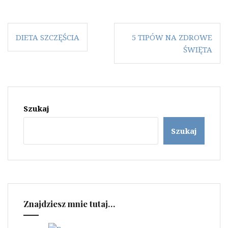
Nawigacja
DIETA SZCZĘŚCIA
5 TIPÓW NA ZDROWE
wpisu
ŚWIĘTA
Szukaj
Szukaj
Znajdziesz mnie tutaj…