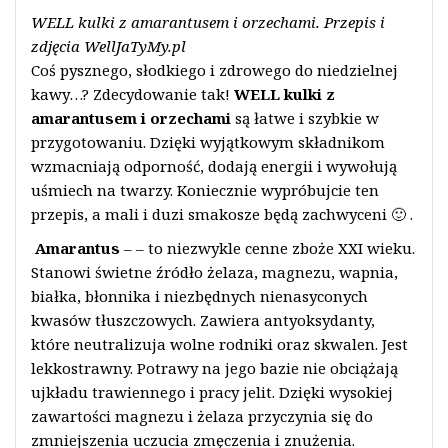
WELL kulki z amarantusem i orzechami. Przepis i
zdjęcia WellJaTyMy.pl
Coś pysznego, słodkiego i zdrowego do niedzielnej
kawy…? Zdecydowanie tak!
WELL kulki z
amarantusem i orzechami
są łatwe i szybkie w
przygotowaniu. Dzięki wyjątkowym składnikom
wzmacniają odporność, dodają energii i wywołują
uśmiech na twarzy. Koniecznie wypróbujcie ten
przepis, a mali i duzi smakosze będą zachwyceni 🙂 .
Amarantus
– – to niezwykle cenne zboże XXI wieku.
Stanowi świetne źródło żelaza, magnezu, wapnia,
białka, błonnika i niezbędnych nienasyconych
kwasów tłuszczowych. Zawiera antyoksydanty,
które neutralizuja wolne rodniki oraz skwalen. Jest
lekkostrawny. Potrawy na jego bazie nie obciążają
ujkładu trawiennego i pracy jelit. Dzięki wysokiej
zawartości magnezu i żelaza przyczynia się do
zmniejszenia uczucia zmęczenia i znużenia.