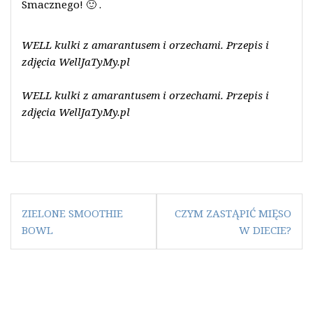
Smacznego! 🙂 .
WELL kulki z amarantusem i orzechami. Przepis i
zdjęcia WellJaTyMy.pl
WELL kulki z amarantusem i orzechami. Przepis i
zdjęcia WellJaTyMy.pl
Nawigacja
ZIELONE SMOOTHIE
CZYM ZASTĄPIĆ MIĘSO
wpisu
BOWL
W DIECIE?