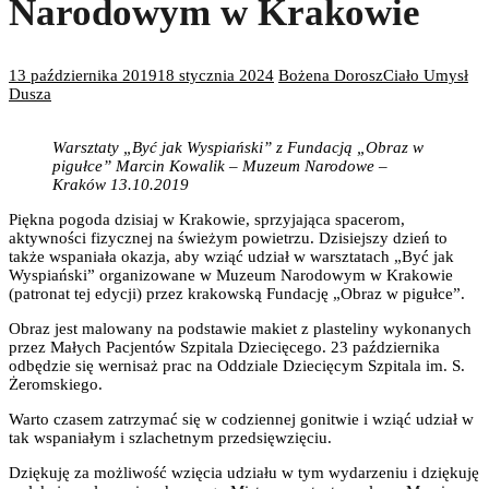
Narodowym w Krakowie
13 października 2019
18 stycznia 2024
Bożena Dorosz
Ciało Umysł
Dusza
Warsztaty „Być jak Wyspiański” z Fundacją „Obraz w
pigułce” Marcin Kowalik – Muzeum Narodowe –
Kraków 13.10.2019
Piękna pogoda dzisiaj w Krakowie, sprzyjająca spacerom,
aktywności fizycznej na świeżym powietrzu. Dzisiejszy dzień to
także wspaniała okazja, aby wziąć udział w warsztatach „Być jak
Wyspiański” organizowane w Muzeum Narodowym w Krakowie
(patronat tej edycji) przez krakowską Fundację „Obraz w pigułce”.
Obraz jest malowany na podstawie makiet z plasteliny wykonanych
przez Małych Pacjentów Szpitala Dziecięcego. 23 października
odbędzie się wernisaż prac na Oddziale Dziecięcym Szpitala im. S.
Żeromskiego.
Warto czasem zatrzymać się w codziennej gonitwie i wziąć udział w
tak wspaniałym i szlachetnym przedsięwzięciu.
Dziękuję za możliwość wzięcia udziału w tym wydarzeniu i dziękuję