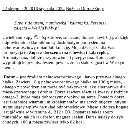
22 sierpnia 2020
18 stycznia 2024
Bożena Dorosz
Zupy
Zupa z dorszem, marchewką i kalarepką. Przepis i
zdjęcia – WellJaTyMy.pl
Uwielbiam zupy 🙂 . Są zdrowe, smaczne, dobrze nawilżają, a dzięki
odpowiednim składnikom są doskonałym pomysłem na
pełnowartościowy obiad lub kolację. Moja dzisiejsza dla Was
propozycja to
Zupa z dorszem, marchewką i kalarepką
.
Aromatyczna, dobrze przyprawiona i przepyszna. Koniecznie
wypróbujcie przepis. Jestem pewna, że na stałe zagości w Waszym
menu.
Dorsz
– jest źródłem pełnowartościowego i łatwo przyswajalnego
białka. Zawiera 18 g pełnowartościowego białka na 100 g mięsa,
dlatego z powodzeniem może być traktowany jako alternatywa dla
mięsa czerwonego i drobiu. Dorsz zawiera również kwasy z rodziny
omega-3, które mają dobroczynny wpływ na serce. Ponadto dorsz
jest skarbnicą witamin i mikroelementów, mających między innymi
stymulujący wpływ na układ odpornościowy. Mięso z dorsza bogate
jest głównie w witaminę A, B12 i D3. Dostarcza także sporo
minerałów, takich jak fosfor, magnez i selen. Dorsz należy do ryb
chudych, 100 g mięsa zawiera tylko 82 kcal.